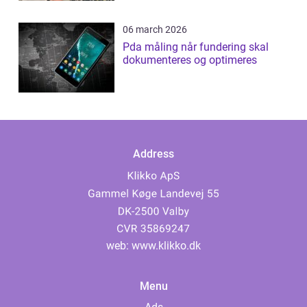
06 march 2026
Pda måling når fundering skal
dokumenteres og optimeres
Address
web:
www.klikko.dk
Menu