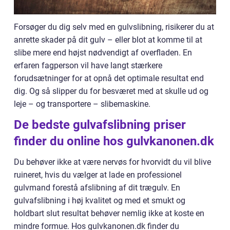
Forsøger du dig selv med en gulvslibning, risikerer du at
anrette skader på dit gulv – eller blot at komme til at
slibe mere end højst nødvendigt af overfladen. En
erfaren fagperson vil have langt stærkere
forudsætninger for at opnå det optimale resultat end
dig. Og så slipper du for besværet med at skulle ud og
leje – og transportere – slibemaskine.
De bedste gulvafslibning priser
finder du online hos gulvkanonen.dk
Du behøver ikke at være nervøs for hvorvidt du vil blive
ruineret, hvis du vælger at lade en professionel
gulvmand forestå afslibning af dit trægulv. En
gulvafslibning i høj kvalitet og med et smukt og
holdbart slut resultat behøver nemlig ikke at koste en
mindre formue. Hos gulvkanonen.dk finder du