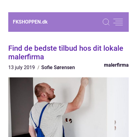
FKSHOPPEN.
dk
Find de bedste tilbud hos dit lokale
malerfirma
malerfirma
13 july 2019
Sofie Sørensen