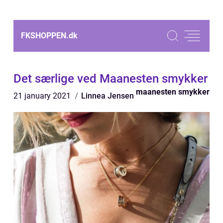
FKSHOPPEN.
dk
Det særlige ved Maanesten smykker
maanesten smykker
21 january 2021
Linnea Jensen