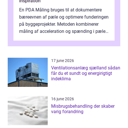
inspiration
En PDA Måling bruges til at dokumentere
bæreevnen af pæle og optimere funderingen
på byggeprojekter. Metoden kombinerer
måling af acceleration og spænding i pælen,
når den bliver påkørt af et hammerne...
17 june 2026
Ventilationsanlæg sjælland sådan
får du et sundt og energirigtigt
indeklima
16 june 2026
Misbrugsbehandling der skaber
varig forandring