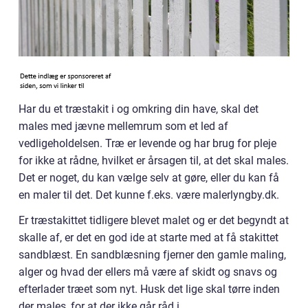
Har du et træstakit i og omkring din have, skal det
males med jævne mellemrum som et led af
vedligeholdelsen. Træ er levende og har brug for pleje
for ikke at rådne, hvilket er årsagen til, at det skal males.
Det er noget, du kan vælge selv at gøre, eller du kan få
en maler til det. Det kunne f.eks. være malerlyngby.dk.
Er træstakittet tidligere blevet malet og er det begyndt at
skalle af, er det en god ide at starte med at få stakittet
sandblæst. En sandblæsning fjerner den gamle maling,
alger og hvad der ellers må være af skidt og snavs og
efterlader træet som nyt. Husk det lige skal tørre inden
der males, for at der ikke går råd i.