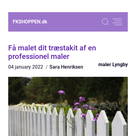
FKSHOPPEN.
dk
Få malet dit træstakit af en
professionel maler
maler Lyngby
04 january 2022
Sara Henriksen