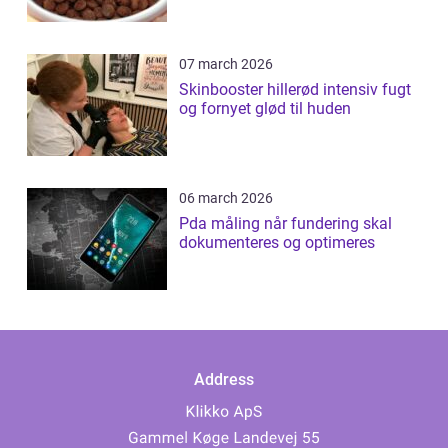
07 march 2026
Skinbooster hillerød intensiv fugt
og fornyet glød til huden
06 march 2026
Pda måling når fundering skal
dokumenteres og optimeres
Address