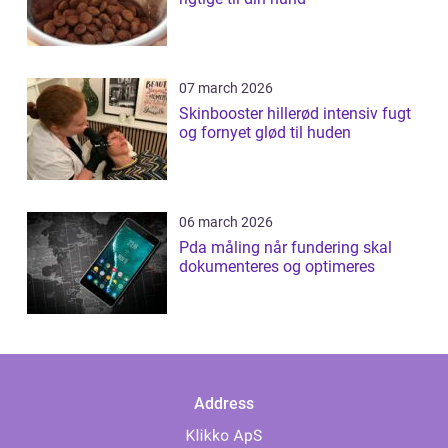
07 march 2026
Skinbooster hillerød intensiv fugt
og fornyet glød til huden
06 march 2026
Pda måling når fundering skal
dokumenteres og optimeres
Address