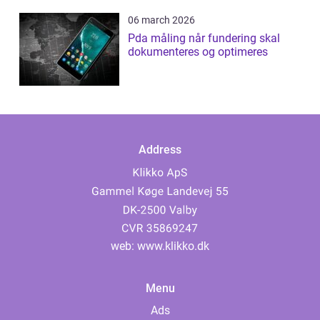
06 march 2026
Pda måling når fundering skal
dokumenteres og optimeres
Address
web:
www.klikko.dk
Menu
Ads