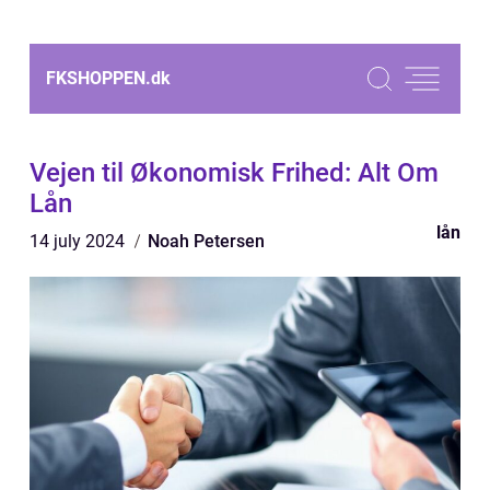
FKSHOPPEN.
dk
Vejen til Økonomisk Frihed: Alt Om
Lån
lån
14 july 2024
Noah Petersen