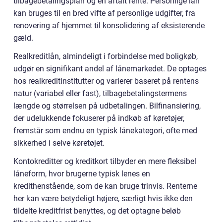
tilbagebetalingsplan og en aftalt rente. Personlige lån
kan bruges til en bred vifte af personlige udgifter, fra
renovering af hjemmet til konsolidering af eksisterende
gæld.
Realkreditlån, almindeligt i forbindelse med boligkøb,
udgør en signifikant andel af lånemarkedet. De optages
hos realkreditinstitutter og varierer baseret på rentens
natur (variabel eller fast), tilbagebetalingstermens
længde og størrelsen på udbetalingen. Bilfinansiering,
der udelukkende fokuserer på indkøb af køretøjer,
fremstår som endnu en typisk lånekategori, ofte med
sikkerhed i selve køretøjet.
Kontokreditter og kreditkort tilbyder en mere fleksibel
låneform, hvor brugerne typisk lenes en
kredithenstående, som de kan bruge trinvis. Renterne
her kan være betydeligt højere, særligt hvis ikke den
tildelte kreditfrist benyttes, og det optagne beløb