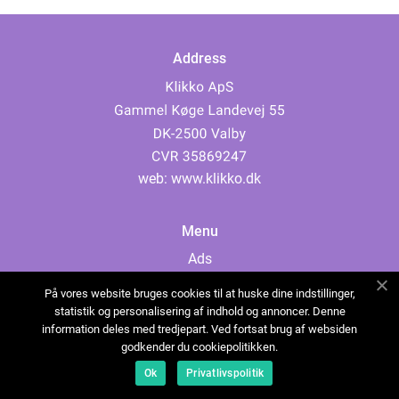
Address
web:
www.klikko.dk
Menu
Ads
About Us
På vores website bruges cookies til at huske dine indstillinger,
Cookies
statistik og personalisering af indhold og annoncer. Denne
information deles med tredjepart. Ved fortsat brug af websiden
Contact
godkender du cookiepolitikken.
Sitemap
Ok
Privatlivspolitik