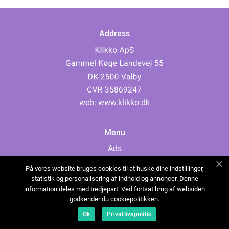
Address
web:
www.klikko.dk
Menu
Ads
About Us
På vores website bruges cookies til at huske dine indstillinger,
Cookies
statistik og personalisering af indhold og annoncer. Denne
information deles med tredjepart. Ved fortsat brug af websiden
Contact
godkender du cookiepolitikken.
Sitemap
Ok
Privatlivspolitik