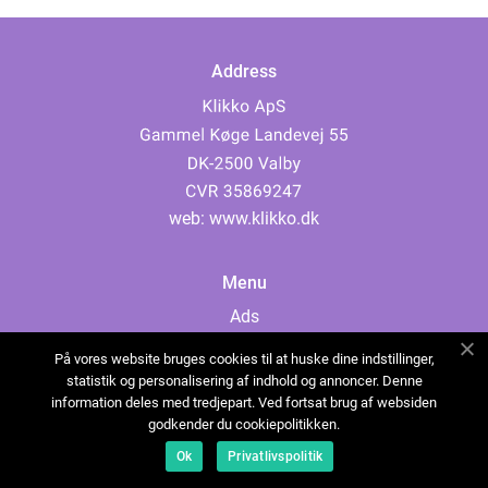
Address
web:
www.klikko.dk
Menu
Ads
About Us
På vores website bruges cookies til at huske dine indstillinger,
Cookies
statistik og personalisering af indhold og annoncer. Denne
information deles med tredjepart. Ved fortsat brug af websiden
Contact
godkender du cookiepolitikken.
Sitemap
Ok
Privatlivspolitik